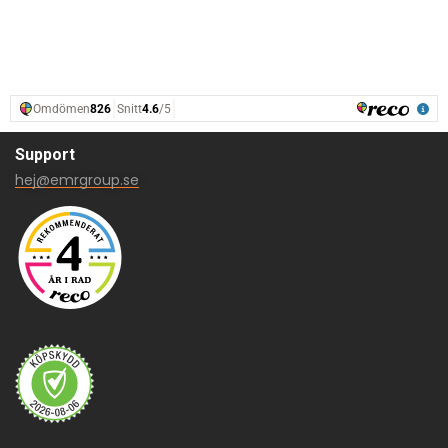
Support
hej@emrgroup.se