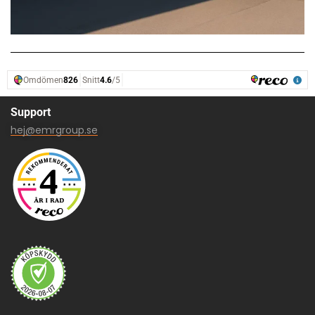
Support
hej@emrgroup.se