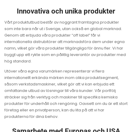
Innovativa och unika produkter
Vårt produktutbud består av noggrant framtagna produkter
som inte bara når ut i Sverige, utan också en global marknad.
Genom att erbjuda våra produkter “off label” får vi
internationella distrubitörer att marknadsföra dem under egna
namn, vilket gör våra produkter tillgängliga för ännu fler. Vi har
byggt upp ett rykte som en pålitlig leverantör av produkter med
hög standard.
Utöver våra egna varumärken representerar vi flera
internationellt erkända märken inom olika produktsegment,
såsom verkstadsmaskiner, vilket gör att vi kan erbjuda ett
omfattande utbud av lösningar till våra kunder. Vår portfölj
sträcker sig från verktyg och maskiner till specifika kemiska
produkter för underhåll och rengöring. Oavsett om du är ett stort
företag eller en privatperson, kan du lita på att vi har
produkterna för dina behov.
Samarbete med Europas och USA