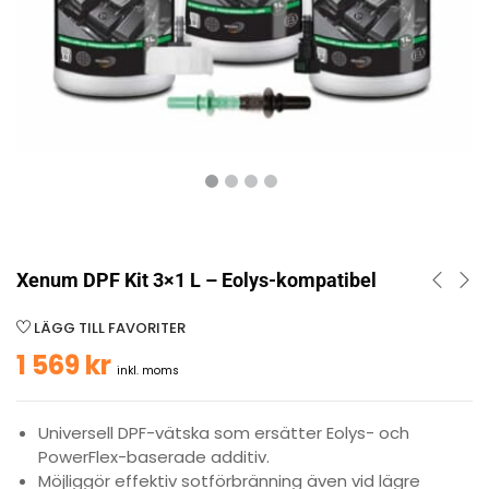
Xenum DPF Kit 3×1 L – Eolys-kompatibel
LÄGG TILL FAVORITER
1 569
kr
inkl. moms
Universell DPF-vätska som ersätter Eolys- och
PowerFlex-baserade additiv.
Möjliggör effektiv sotförbränning även vid lägre