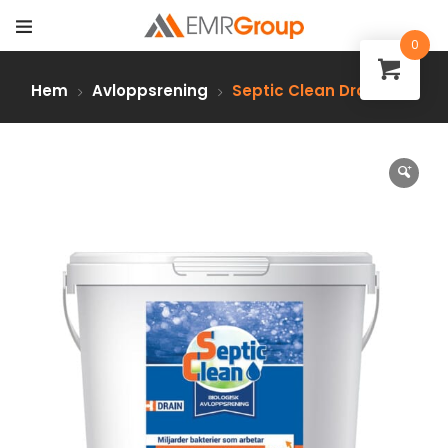
0
Hem
Avloppsrening
Septic Clean Drain 5 kg