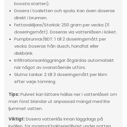
boosta starten).
Dosera i toaletten och spola. Kan även doseras
direkt i brunnen.
Fettavskiljare/Storkök: 250 gram per vecka (11
doseringsmått). Doseras via vattenlåsen i köket.
Pumpbrunnar/BDT: 1 till 2 doseringsmått per
vecka. Doseras från dusch, handfat eller
diskbänk.
Infiltrationsanläggningar åtgärdas automatiskt
när något av ovanstående utförs.
Slutna tankar: 2 till 3 doseringsmått per kbm
efter varje tömning
Tips:
Pulvret kan lättare hällas ner i vattenlåset om
man först blandar ut anpassad mängd med lite
ljummet vatten.
Viktigt:
Dosera vattenlås innan läggdags på
kvällen, för maximal bakterietillväxt under natten.