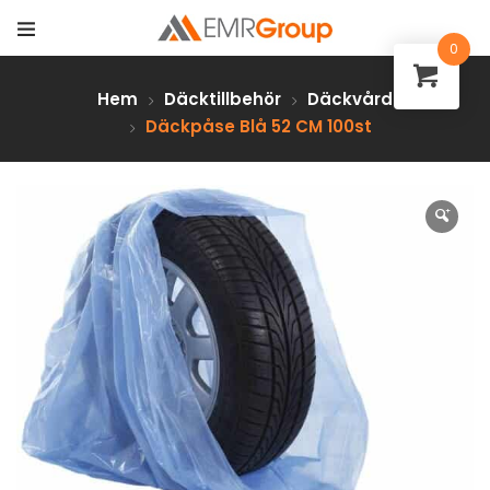
0
Hem
Däcktillbehör
Däckvård
Däckpåse Blå 52 CM 100st