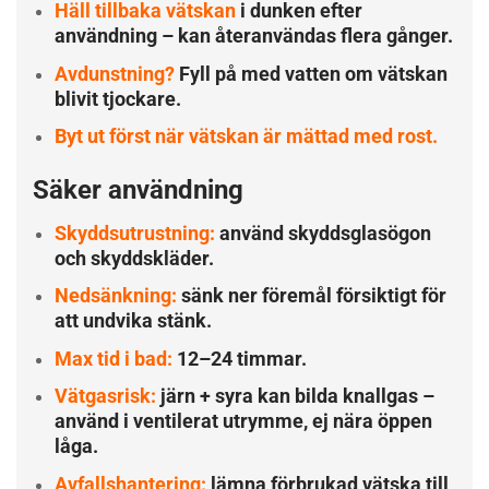
Häll tillbaka vätskan
i dunken efter
användning – kan återanvändas flera gånger.
Avdunstning?
Fyll på med vatten om vätskan
blivit tjockare.
Byt ut först när vätskan är mättad med rost.
Säker användning
Skyddsutrustning:
använd skyddsglasögon
och skyddskläder.
Nedsänkning:
sänk ner föremål försiktigt för
att undvika stänk.
Max tid i bad:
12–24 timmar.
Vätgasrisk:
järn + syra kan bilda knallgas –
använd i ventilerat utrymme, ej nära öppen
låga.
Avfallshantering:
lämna förbrukad vätska till