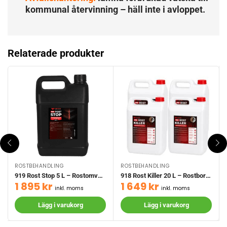
kommunal återvinning – häll inte i avloppet.
Relaterade produkter
ROSTBEHANDLING
ROSTBEHANDLING
919 Rost Stop 5 L – Rostomvandlare
918 Rost Killer 20 L – Rostborttagare
1 895
kr
1 649
kr
inkl. moms
inkl. moms
Lägg i varukorg
Lägg i varukorg