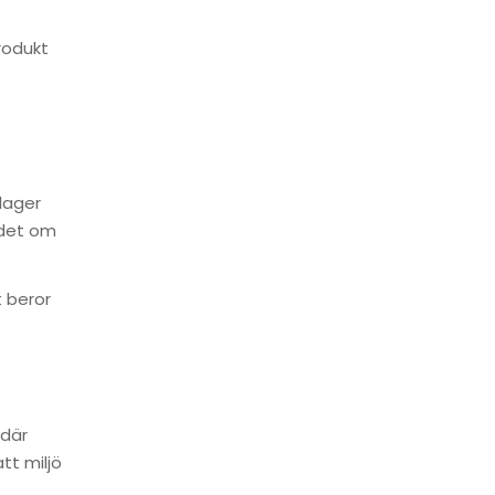
produkt
 lager
 det om
t beror
 där
tt miljö