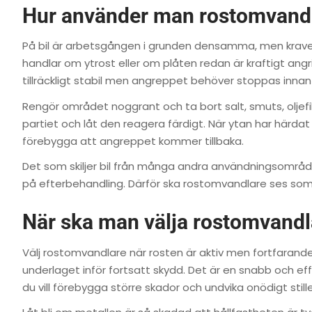
Hur använder man rostomvandl
På bil är arbetsgången i grunden densamma, men kraven
handlar om ytrost eller om plåten redan är kraftigt ang
tillräckligt stabil men angreppet behöver stoppas innan
Rengör området noggrant och ta bort salt, smuts, oljefi
partiet och låt den reagera färdigt. När ytan har härdat
förebygga att angreppet kommer tillbaka.
Det som skiljer bil från många andra användningsområde
på efterbehandling. Därför ska rostomvandlare ses som e
När ska man välja rostomvandla
Välj rostomvandlare när rosten är aktiv men fortfarande 
underlaget inför fortsatt skydd. Det är en snabb och eff
du vill förebygga större skador och undvika onödigt still