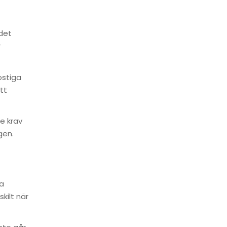
det
r
ostiga
tt
e krav
gen.
ra
kilt när