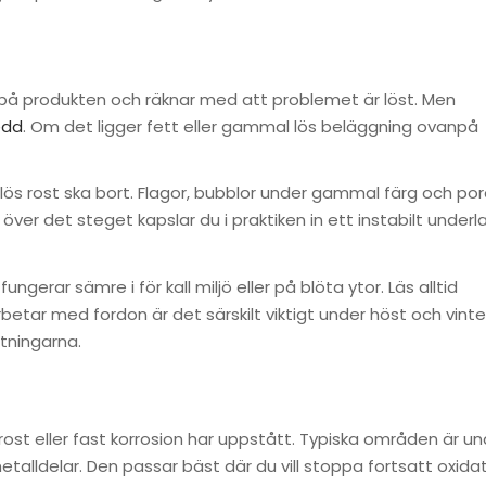
 på produkten och räknar med att problemet är löst. Men
edd
. Om det ligger fett eller gammal lös beläggning ovanpå
 lös rost ska bort. Flagor, bubblor under gammal färg och po
ver det steget kapslar du i praktiken in ett instabilt underl
gerar sämre i för kall miljö eller på blöta ytor. Läs alltid
tar med fordon är det särskilt viktigt under höst och vinter
tningarna.
ost eller fast korrosion har uppstått. Typiska områden är un
metalldelar. Den passar bäst där du vill stoppa fortsatt oxida