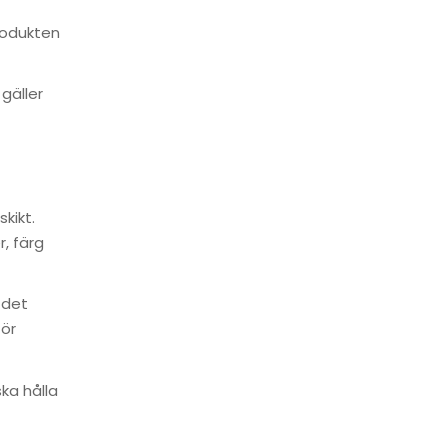
rodukten
gäller
kikt.
, färg
 det
för
ka hålla