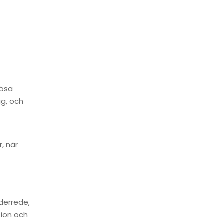
rösa
ag, och
, när
derrede,
tion och