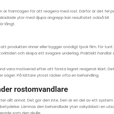
Den är framtagen för att reagera med rost. Därför är det fel 
t skadade ytor med djupa angrepp kan resultatet också bli
r långt.
att produkten rinner eller bygger onödigt tjock film. För tunt
orktiden och skapa ett svagare underlag. Praktiskt handlar
d vara motiverad efter att första lagret reagerat klart. De
r säger. På lättare ytrost räcker ofta en behandling.
nder rostomvandlare
ter allt annat. Det gör den inte. Den är en del av ett system
or betydelse. Lämnas den behandlade ytan oskyddad i en utsa
gerade som den skulle.