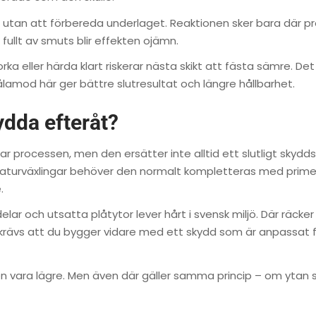
 utan att förbereda underlaget. Reaktionen sker bara där p
 fullt av smuts blir effekten ojämn.
a eller härda klart riskerar nästa skikt att fästa sämre. Det 
Tålamod här ger bättre slutresultat och längre hållbarhet.
ydda efteråt?
ar processen, men den ersätter inte alltid ett slutligt skyddss
aturväxlingar behöver den normalt kompletteras med primer
.
delar och utsatta plåtytor lever hårt i svensk miljö. Där räcker
n krävs att du bygger vidare med ett skydd som är anpassat 
aven vara lägre. Men även där gäller samma princip – om ytan s