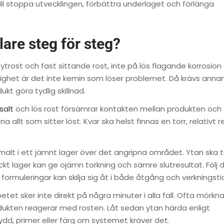
ill stoppa utvecklingen, förbättra underlaget och förlänga
re steg för steg?
trost och fast sittande rost, inte på lös flagande korrosion 
ghet är det inte kemin som löser problemet. Då krävs anna
kt göra tydlig skillnad.
 salt
och lös rost försämrar kontakten mellan produkten och
llt som sitter löst. Kvar ska helst finnas en torr, relativt r
alt i ett jämnt lager över det angripna området. Ytan ska 
ockt lager kan ge ojämn torkning och sämre slutresultat. Följ 
ormuleringar kan skilja sig åt i både åtgång och verkningsti
tet sker inte direkt på några minuter i alla fall. Ofta mörkn
odukten reagerar med rosten. Låt sedan ytan härda enligt
dd, primer eller färg om systemet kräver det.