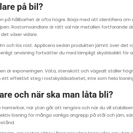
are på bil?
 på hållbarhet är ofta högre. Börja med att identifiera om 
ripen. Rostomvandlare är rätt val när metallen fortfarande ä
 det växer vidare.
lm och lös rost. Applicera sedan produkten jämnt över det r
 enligt anvisning fortsätter du med lämpligt skyddsskikt för a
n är exponeringen. Väta, stenskott och vägsalt ställer högr
tt effektivt steg i rostskyddsarbetet, inte som hela lösnin
re och när ska man låta bli?
hanterbar, när ytan går att rengöra och när du vill stabilise
ektiv lösning för många vanliga angrepp på stål och järn, särs
estånd.