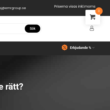
Priserna visas inkl.moms
ej@emrgroup.se
0
Sök
Erbjudande %
 rätt?