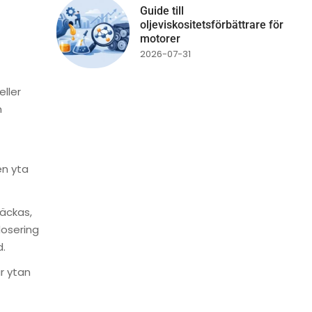
Guide till
oljeviskositetsförbättrare för
motorer
2026-07-31
eller
n
en yta
täckas,
dosering
d.
ar ytan