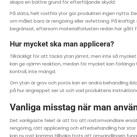
skapa en bättre grund för efterföljande skydd.
På släta, helt rostfria ytor gör produkten ingen nytta. 
om målet bara är rengöring eller avfettning. På kraftig
begränsat, eftersom materialförlusten redan har gått fö
Hur mycket ska man applicera?
Tillräckligt för att täcka ytan jämnt, men inte så mycket 
kan ge ojämn reaktion, medan för mycket kan förlänga t
kontroll, inte mängd.
Om ytan är grov och porös kan en andra behandling iblan
på hur angreppet ser ut och vad produktens instruktione
Vanliga misstag när man anvä
Det vanligaste felet är att tro att rostomvandlare ersät
rengöring, rätt applicering och efterbehandling har st
kan ny rost komma tillbaka trots att omvandlingen fun