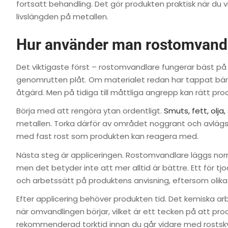
fortsatt behandling. Det gör produkten praktisk när du v
livslängden på metallen.
Hur använder man rostomvandla
Det viktigaste först – rostomvandlare fungerar bäst på y
genomrutten plåt. Om materialet redan har tappat bäri
åtgärd. Men på tidiga till måttliga angrepp kan rätt produ
Börja med att rengöra ytan ordentligt.
Smuts, fett, olja,
metallen. Torka därför av området noggrant och avlägsna a
med fast rost som produkten kan reagera med.
Nästa steg är appliceringen. Rostomvandlare läggs norm
men det betyder inte att mer alltid är bättre. Ett för tj
och arbetssätt på produktens anvisning, eftersom olika f
Efter applicering behöver produkten tid. Det kemiska arbe
när omvandlingen börjar, vilket är ett tecken på att pr
rekommenderad torktid innan du går vidare med rostsky