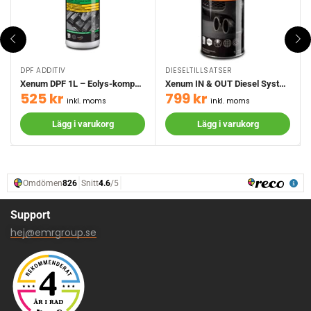
DPF ADDITIV
DIESELTILLSATSER
Xenum DPF 1L – Eolys-kompatibel
Xenum IN & OUT Diesel Systemrengöring 1.5 L
525
kr
799
kr
inkl. moms
inkl. moms
Lägg i varukorg
Lägg i varukorg
Support
hej@emrgroup.se