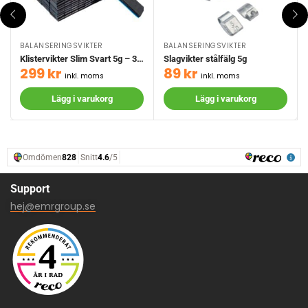
BALANSERINGSVIKTER
BALANSERINGSVIKTER
Klistervikter Slim Svart 5g – 3 kg
Slagvikter stålfälg 5g
299
kr
89
kr
inkl. moms
inkl. moms
Lägg i varukorg
Lägg i varukorg
Support
hej@emrgroup.se