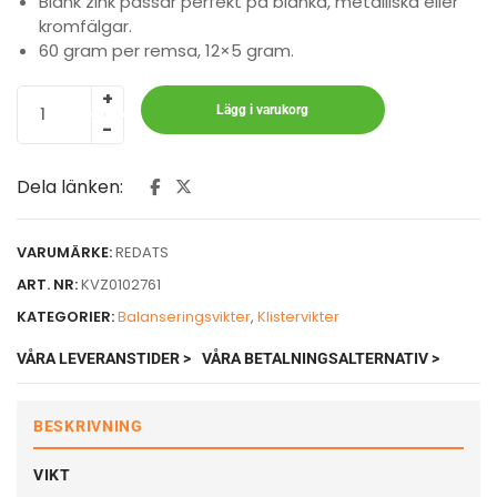
Blank zink passar perfekt på blanka, metalliska eller
kromfälgar.
60 gram per remsa, 12×5 gram.
Lägg i varukorg
Dela länken:
VARUMÄRKE:
REDATS
ART. NR:
KVZ0102761
KATEGORIER:
Balanseringsvikter
,
Klistervikter
VÅRA LEVERANSTIDER >
VÅRA BETALNINGSALTERNATIV >
BESKRIVNING
VIKT