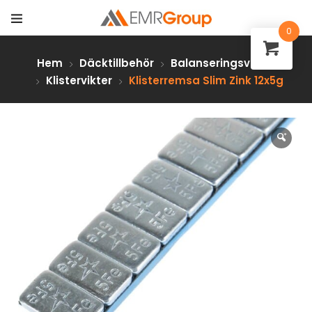
0
Hem
Däcktillbehör
Balanseringsvikter
Klistervikter
Klisterremsa Slim Zink 12x5g