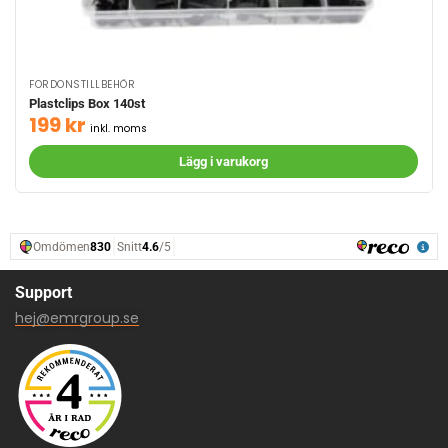
FORDONSTILLBEHÖR
Plastclips Box 140st
199
kr
inkl. moms
Lägg i varukorg
Support
hej@emrgroup.se