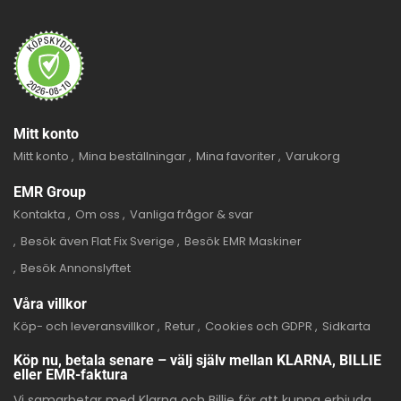
Mitt konto
Mitt konto
Mina beställningar
Mina favoriter
Varukorg
EMR Group
Kontakta
Om oss
Vanliga frågor & svar
Besök även Flat Fix Sverige
Besök EMR Maskiner
Besök Annonslyftet
Våra villkor
Köp- och leveransvillkor
Retur
Cookies och GDPR
Sidkarta
Köp nu, betala senare – välj själv mellan KLARNA, BILLIE
eller EMR-faktura
Vi samarbetar med Klarna och Billie för att kunna erbjuda