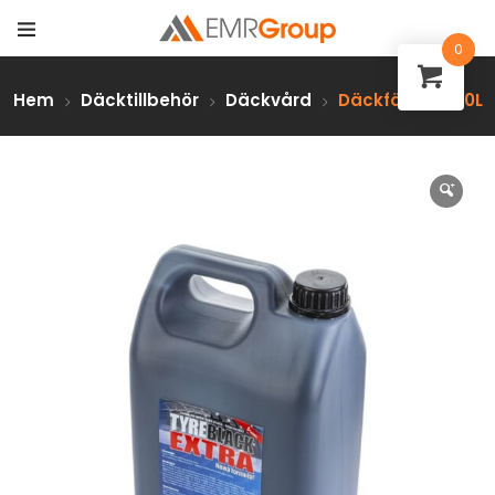
0
Hem
Däcktillbehör
Däckvård
Däckfärg 5L=20L