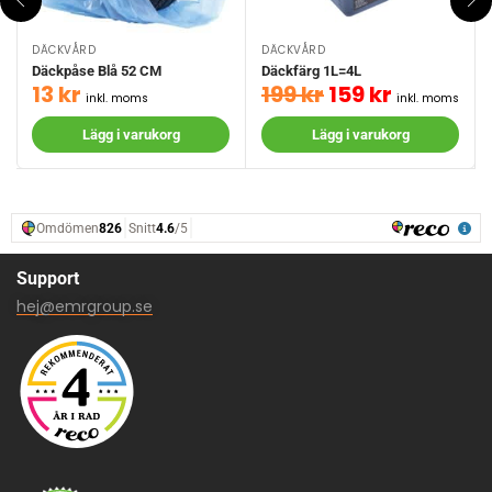
DÄCKVÅRD
DÄCKVÅRD
Däckpåse Blå 52 CM
Däckfärg 1L=4L
13
kr
199
kr
159
kr
inkl. moms
inkl. moms
Lägg i varukorg
Lägg i varukorg
Support
hej@emrgroup.se