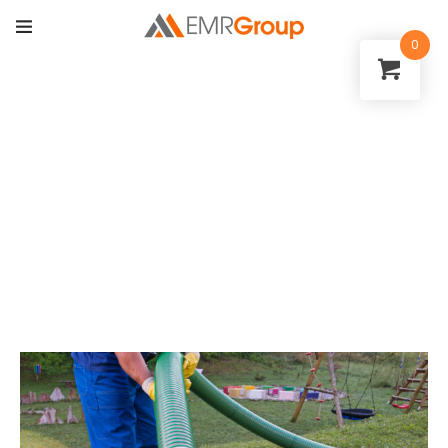
0
Biologisk Avloppsrening
Hem
>
Avloppsrening
,
Nyheter