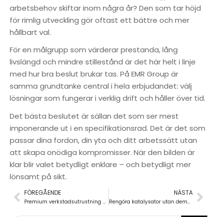
arbetsbehov skiftar inom några år? Den som tar höjd
för rimlig utveckling gör oftast ett bättre och mer
hållbart val.
För en målgrupp som värderar prestanda, lång
livslängd och mindre stillestånd är det här helt i linje
med hur bra beslut brukar tas. På EMR Group är
samma grundtanke central i hela erbjudandet: välj
lösningar som fungerar i verklig drift och håller över tid.
Det bästa beslutet är sällan det som ser mest
imponerande ut i en specifikationsrad. Det är det som
passar dina fordon, din yta och ditt arbetssätt utan
att skapa onödiga kompromisser. När den bilden är
klar blir valet betydligt enklare – och betydligt mer
lönsamt på sikt.
FÖREGÅENDE
NÄSTA
Premium verkstadsutrustning online för företag
Rengöra katalysator utan demontering på verkstad