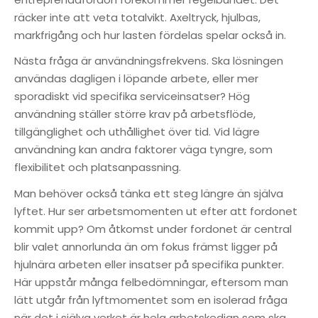
räcker inte att veta totalvikt. Axeltryck, hjulbas,
markfrigång och hur lasten fördelas spelar också in.
Nästa fråga är användningsfrekvens. Ska lösningen
användas dagligen i löpande arbete, eller mer
sporadiskt vid specifika serviceinsatser? Hög
användning ställer större krav på arbetsflöde,
tillgänglighet och uthållighet över tid. Vid lägre
användning kan andra faktorer väga tyngre, som
flexibilitet och platsanpassning.
Man behöver också tänka ett steg längre än själva
lyftet. Hur ser arbetsmomenten ut efter att fordonet
kommit upp? Om åtkomst under fordonet är central
blir valet annorlunda än om fokus främst ligger på
hjulnära arbeten eller insatser på specifika punkter.
Här uppstår många felbedömningar, eftersom man
lätt utgår från lyftmomentet som en isolerad fråga
när det i själva verket är hela arbetskedjan som ska