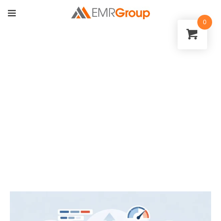
0
Val av lyft för tunga
fordon – rätt nivå
Hem
>
Blogg